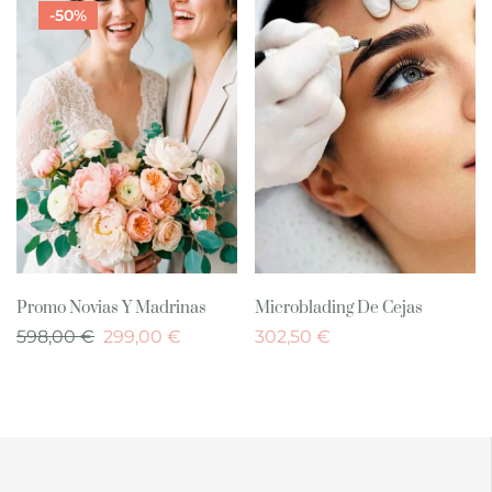
-50%
Promo Novias Y Madrinas
Microblading De Cejas
598,00
€
299,00
€
302,50
€