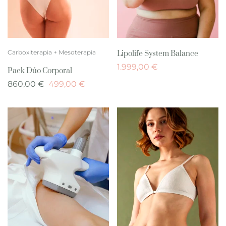
Carboxiterapia + Mesoterapia
Lipolife System Balance
1.999,00
€
Pack Dúo Corporal
860,00
€
499,00
€