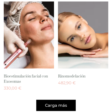
Bioestimulación facial con
Rinomodelación
Exosomas
482,90
€
330,00
€
Carga más