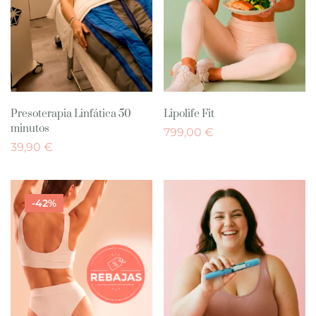
Presoterapia Linfática 50
Lipolife Fit
minutos
799,00
€
39,90
€
-42%