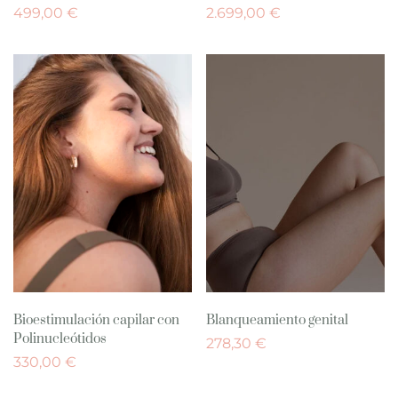
499,00
€
2.699,00
€
Bioestimulación capilar con
Blanqueamiento genital
Polinucleótidos
278,30
€
330,00
€