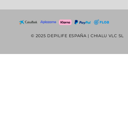
© 2025 DEPILIFE ESPAÑA | CHIALU VLC SL