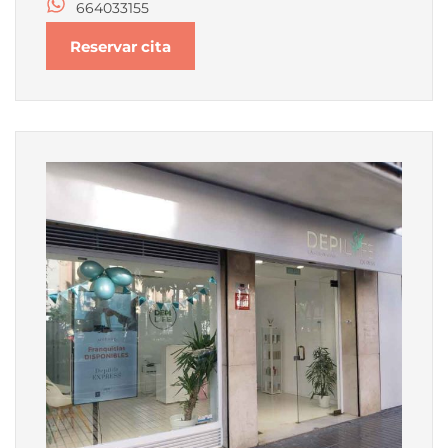
664033155
Reservar cita