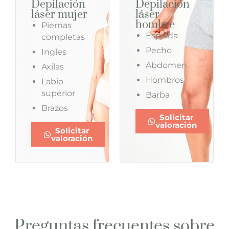
Depilación
Depilación
láser mujer
láser
hombre
Piernas
Espalda
completas
Pecho
Ingles
Abdomen
Axilas
Hombros
Labio
superior
Barba
Brazos
Solicitar
valoración
Solicitar
valoración
Preguntas frecuentes sobre