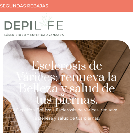
SEGUNDAS REBAJAS
Esclerosis de
Várices: renueva la
Belleza y salud de
tus piernas.
Depilife
»
Belleza
»
Esclerosis de Várices: renueva
la Belleza y salud de tus piernas.