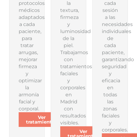
protocolos
la
cada
médicos
textura,
sesión
adaptados
firmeza
a las
a cada
y
necesidades
paciente,
luminosidad
individuales
para
de la
de
tratar
piel.
cada
arrugas,
Trabajamos
paciente,
mejorar
con
garantizando
firmeza
tratamientos
seguridad
y
faciales
y
optimizar
y
eficacia
la
corporales
en
armonía
en
todas
facial y
Madrid
las
corporal.
con
zonas
resultados
faciales
Ver
tratamientos
visibles.
y
corporales.
Ver
tratamientos