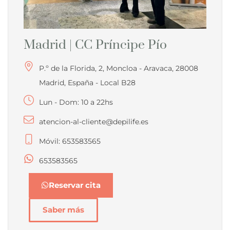
Madrid | CC Príncipe Pío
P.º de la Florida, 2, Moncloa - Aravaca, 28008
Madrid, España - Local B28
Lun - Dom: 10 a 22hs
atencion-al-cliente@depilife.es
Móvil: 653583565
653583565
Reservar cita
Saber más