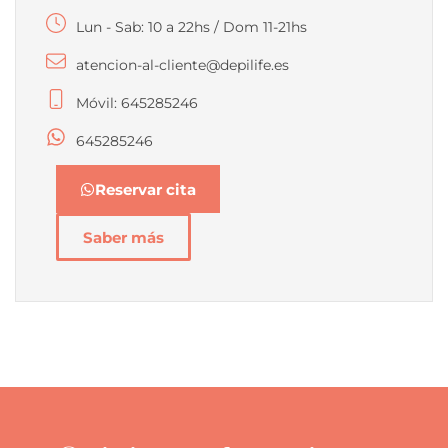
Lun - Sab: 10 a 22hs / Dom 11-21hs
atencion-al-cliente@depilife.es
Móvil: 645285246
645285246
Reservar cita
Saber más