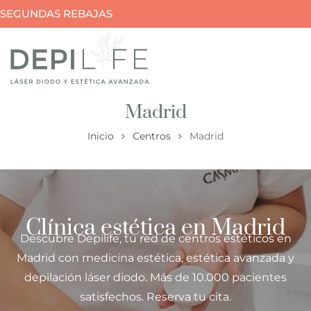
SEGUNDAS REBAJAS
Madrid
Inicio
Centros
Madrid
Clínica estética en Madrid
Descubre Depilife, tu red de centros estéticos en
Madrid con medicina estética, estética avanzada y
depilación láser diodo. Más de 10.000 pacientes
satisfechos. Reserva tu cita.